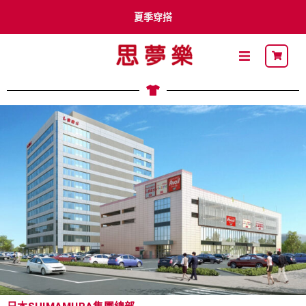
夏季穿搭
李多慧 x Shimamura
卡通明星
最新DM
關於思夢樂
流行穿搭
自有品牌
聯名品牌
社員募集