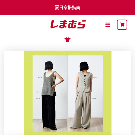
夏日穿搭指南
李多慧 x Shimamura
卡通明星
最新DM
關於思夢樂
流行穿搭
自有品牌
聯名品牌
社員募集