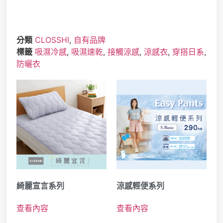
分類
CLOSSHI
,
自有品牌
標籤
吸濕冷感
,
吸濕速乾
,
接觸涼感
,
涼感衣
,
穿搭日系
,
防曬衣
綺麗宣言系列
涼感輕便系列
查看內容
查看內容