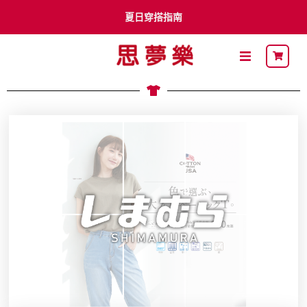
夏日穿搭指南
李多慧 x Shimamura
卡通明星
最新DM
關於思夢樂
流行穿搭
自有品牌
聯名品牌
社員募集