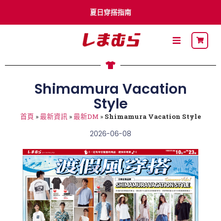
夏日穿搭指南
李多慧 x Shimamura
Shimamura Vacation
卡通明星
Style
最新DM
首頁
»
最新資訊
»
最新DM
»
Shimamura Vacation Style
關於思夢樂
2026-06-08
流行穿搭
自有品牌
聯名品牌
社員募集