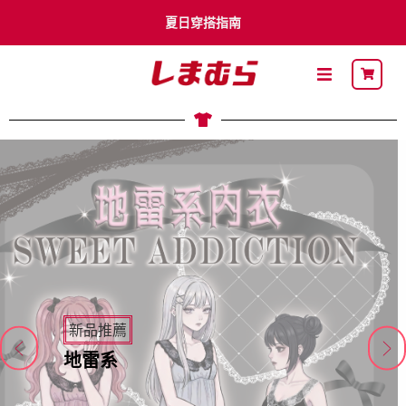
夏日穿搭指南
李多慧 x Shimamura
卡通明星
最新DM
關於思夢樂
流行穿搭
自有品牌
新品推薦
聯名品牌
地雷系
社員募集