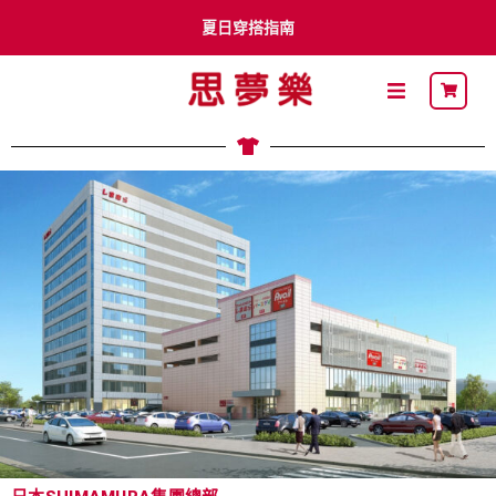
夏日穿搭指南
李多慧 x Shimamura
卡通明星
最新DM
關於思夢樂
流行穿搭
自有品牌
聯名品牌
社員募集