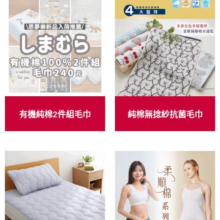
有機純棉2件組毛巾
純棉無捻紗抗菌毛巾