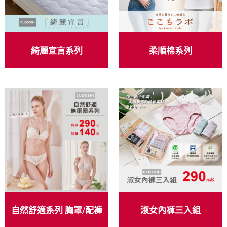
綺麗宣言系列
柔順棉系列
自然舒適系列 胸罩/配褲
淑女內褲三入組