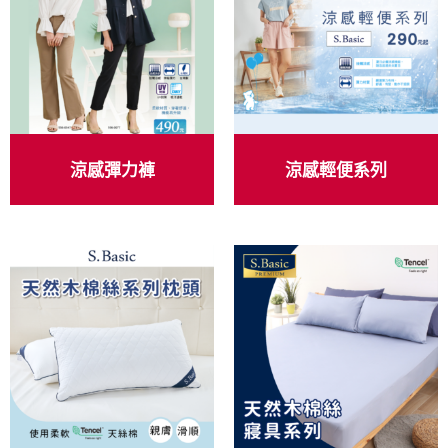
涼感彈力褲
涼感輕便系列