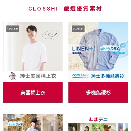
C
L
O
S
S
H
I
嚴
選
優
質
素
材
店舖情報
美國棉上衣
多機能襯衫