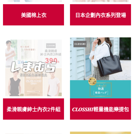
美國棉上衣
日本企劃內衣系列登場
柔滑親膚紳士內衣2件組
𝑪𝑳𝑶𝑺𝑺𝑯𝑰輕量機能樂提包