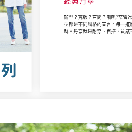
經典丹寧
繭型？寬版？直筒？喇叭?窄管?
型都是不同風格的宣言。每一道
跡。丹寧就是耐穿、百搭，質感不