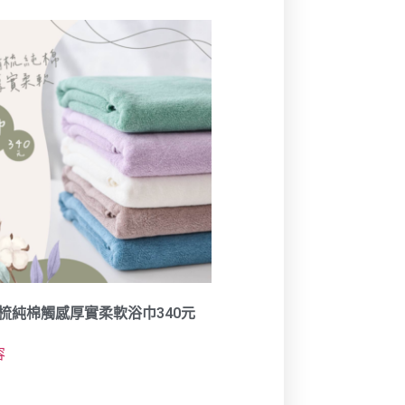
精梳純棉觸感厚實柔軟浴巾340元
容