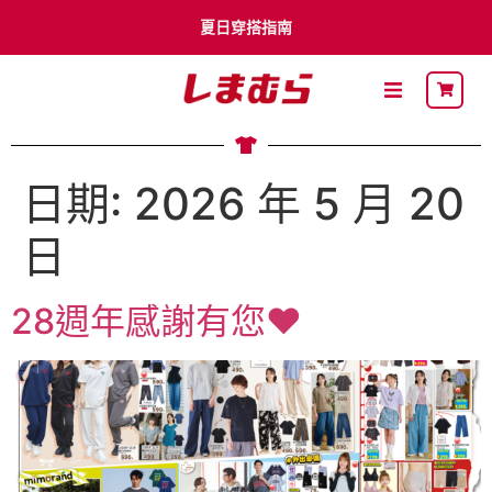
夏日穿搭指南
李多慧 x Shimamura
卡通明星
日期:
2026 年 5 月 20
最新DM
日
關於思夢樂
28週年感謝有您♥
流行穿搭
自有品牌
聯名品牌
社員募集