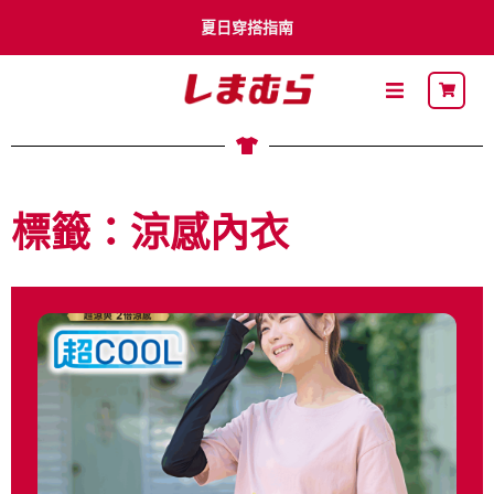
夏日穿搭指南
李多慧 x Shimamura
卡通明星
標籤：涼感內衣
最新DM
關於思夢樂
流行穿搭
自有品牌
聯名品牌
社員募集