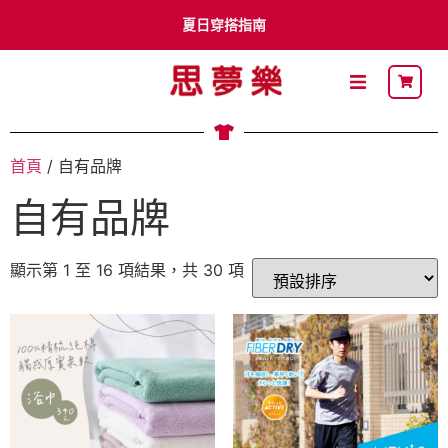
夏日穿搭指南
李多慧 x Shimamura
首頁
/ 自有品牌
卡通明星
自有品牌
最新DM
關於思夢樂
顯示第 1 至 16 項結果，共 30 項
流行穿搭
自有品牌
聯名品牌
社員募集