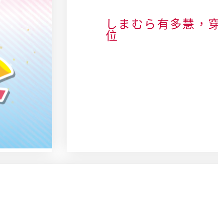
しまむら有多慧，
位