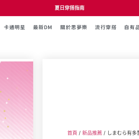
夏日穿搭指南
卡通明星
最新DM
關於思夢樂
流行穿搭
自有
首頁
/
新品推薦
/ しまむら有