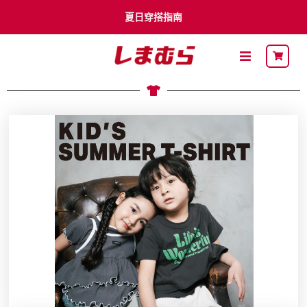
夏日穿搭指南
李多慧 x Shimamura
卡通明星
最新DM
關於思夢樂
流行穿搭
自有品牌
聯名品牌
社員募集