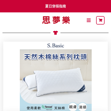
夏日穿搭指南
李多慧 x Shimamura
卡通明星
最新DM
關於思夢樂
流行穿搭
自有品牌
聯名品牌
社員募集