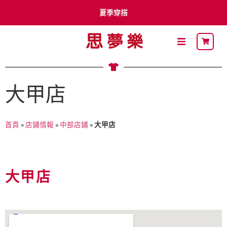
夏季穿搭
李多慧 x Shimamura
卡通明星
大甲店
最新DM
首頁
»
店鋪情報
»
中部店鋪
»
大甲店
關於思夢樂
流行穿搭
大甲店
自有品牌
聯名品牌
社員募集