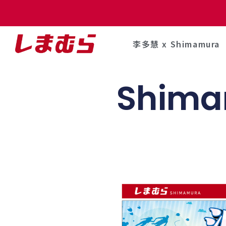
李多慧 x Shimamura
Shima